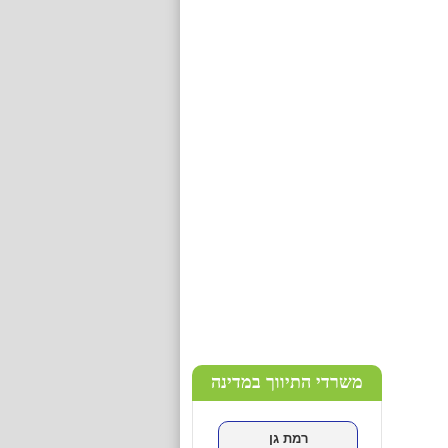
גלובל תיווך קפריסין
שכונה:
כתובת:
-
כניסה לנכסים
>
עפולה
DESE GROUP
שכונה: עפולה עילית
כתובת: אבן עזרא
-5607713
כניסה לנכסים
>
משרדי התיווך במדינה
רמת גן